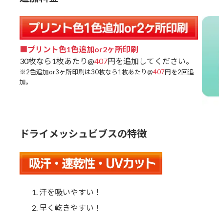
■プリント色1色追加or2ヶ所印刷
30枚なら1枚あたり@
407
円を追加してください。
※2色追加or3ヶ所印刷は30枚なら1枚あたり@
407
円を2回追
加。
ドライメッシュビブスの特徴
汗を吸いやすい！
早く乾きやすい！