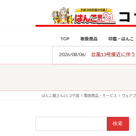
コ
ナ
ン
ビ
テ
ゲ
ン
ー
ツ
シ
TOP
取扱商品
印鑑・はんこ
へ
ョ
ス
ン
2026/08/06/
台風13号接近に伴
キ
に
ッ
移
プ
動
はんこ屋さん21 コザ店
取扱商品・サービス
ウェア
検
索: