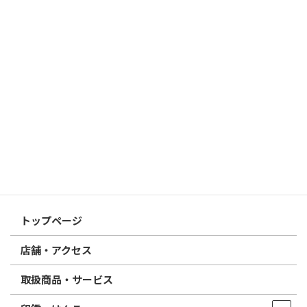
2026/03/19
はんこ屋さん21からのお知らせ
個人用印鑑の印材（素材）の選び方｜実印・銀行印・認印におす
すめは？
2026/03/09
はんこ屋さん21からのお知らせ
電子印鑑の使い方は？メリットやデメリットも解説
2026/02/13
はんこ屋さん21からのお知らせ
印鑑の書体（古印体・篆書体・印相体・楷書体・行書体）とは？
特徴とフォントの選び方
はんこ屋さん21からのお知らせ一覧 ≫
トップページ
店舗・アクセス
取扱商品・サービス