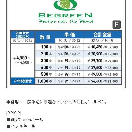
事務用・一般筆記に最適なノック式の油性ボールペン。
[BPK-P]
■細字0.7mmボール
■インキ色：黒