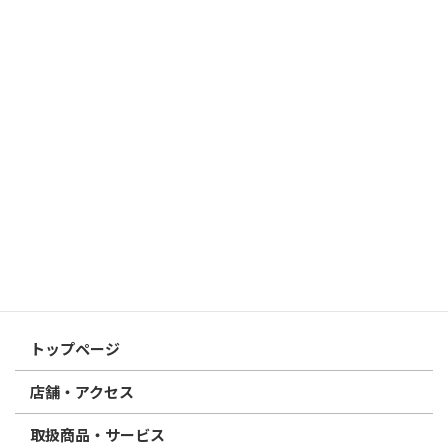
はんこ屋さん21からのお知らせ
2026/03/19
はんこ屋さん21からのお知らせ
個人用印鑑の印材（素材）の選び方｜実印・銀行印・認印におす
すめは？
2026/03/09
はんこ屋さん21からのお知らせ
電子印鑑の使い方は？メリットやデメリットも解説
2026/02/13
はんこ屋さん21からのお知らせ
印鑑の書体（古印体・篆書体・印相体・楷書体・行書体）とは？
特徴とフォントの選び方
はんこ屋さん21からのお知らせ一覧 ≫
トップページ
店舗・アクセス
取扱商品・サービス