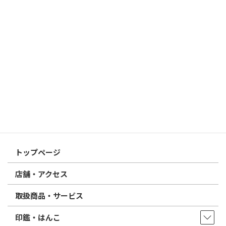
個人用印鑑の印材（素材）の選び方｜実印・銀行印・認印におす
すめは？
2026/03/09
はんこ屋さん21からのお知らせ
電子印鑑の使い方は？メリットやデメリットも解説
2026/02/13
はんこ屋さん21からのお知らせ
印鑑の書体（古印体・篆書体・印相体・楷書体・行書体）とは？
特徴とフォントの選び方
はんこ屋さん21からのお知らせ一覧 ≫
トップページ
店舗・アクセス
取扱商品・サービス
印鑑・はんこ