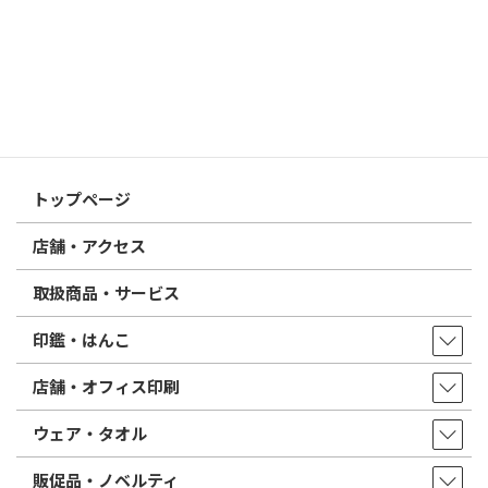
2026/02/13
はんこ屋さん21からのお知らせ
印鑑の書体（古印体・篆書体・印相体・楷書体・行書体）とは？
特徴とフォントの選び方
はんこ屋さん21からのお知らせ一覧 ≫
トップページ
店舗・アクセス
取扱商品・サービス
印鑑・はんこ
店舗・オフィス印刷
ウェア・タオル
販促品・ノベルティ